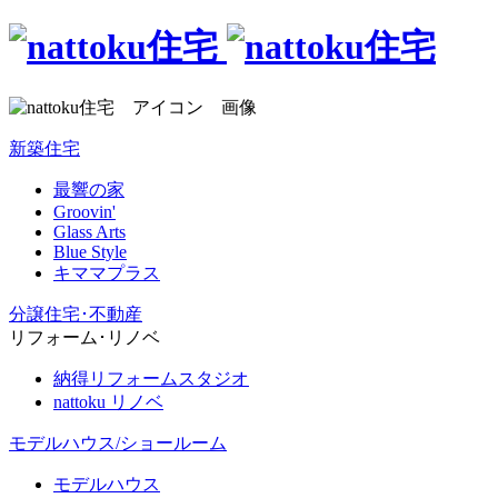
新築住宅
最響の家
Groovin'
Glass Arts
Blue Style
キママプラス
分譲住宅･不動産
リフォーム･リノベ
納得リフォームスタジオ
nattoku リノベ
モデルハウス/ショールーム
モデルハウス