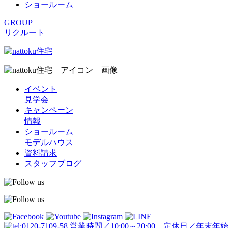
ショールーム
GROUP
リクルート
イベント
見学会
キャンペーン
情報
ショールーム
モデルハウス
資料請求
スタッフブログ
営業時間／10:00～20:00 定休日／年末年