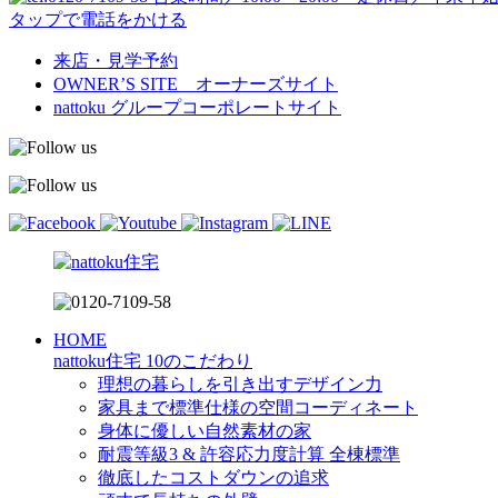
タップで電話をかける
来店・見学予約
OWNER’S SITE オーナーズサイト
nattoku
グループコーポレートサイト
HOME
nattoku住宅 10のこだわり
理想の暮らしを引き出すデザイン力
家具まで標準仕様の空間コーディネート
身体に優しい自然素材の家
耐震等級3 & 許容応力度計算 全棟標準
徹底したコストダウンの追求