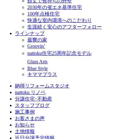
頑丈で長持ちの外壁
2030年の省エネ基準住宅
100年点検住宅
快適な室内環境へのこだわり
生涯続く安心のアフターフォロー
ラインナップ
最響の家
Groovin’
nattoku住宅25周年記念モデル
Glass Arts
Blue Style
キママプラス
納得リフォームスタジオ
nattoku リノベ
分譲住宅･不動産
スタッフブログ
施工事例
お客さまの声
お知らせ
土地情報
近日分譲予定情報