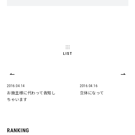
快適な室内環境へのこだわり
生涯続く安心のアフターフォロー
ラインナップ
LIST
最響の家
2016.04.14
2016.04.16
Groovin’
お施主様に代わって告知し
立体になって
ちゃいます
nattoku住宅25周年記念モデル
Glass Arts
RANKING
Blue Style