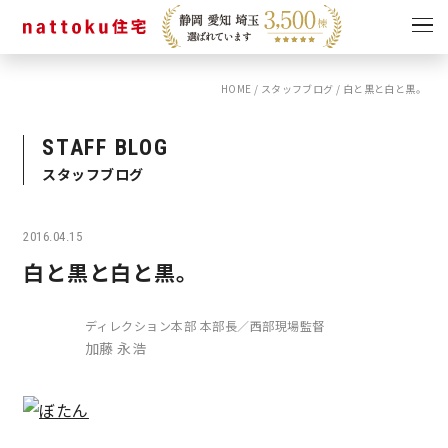
HOME
/
スタッフブログ
/
白と黒と白と黒。
イベント
キャンペーン
見学会
情報
STAFF BLOG
スタッフブログ
ショールーム
資料請求
モデルハウス
2016.04.15
スタッフブログ
白と黒と白と黒。
ディレクション本部 本部長／西部現場監督
加藤 永浩