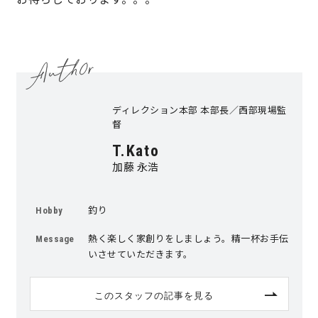
理想の暮らしを引き出すデザイン力
家具まで標準仕様の空間コーディネート
ディレクション本部 本部長／西部現場監
身体に優しい自然素材の家
督
T.Kato
耐震等級3 & 許容応力度計算 全棟標準
加藤 永浩
徹底したコストダウンの追求
釣り
Hobby
頑丈で長持ちの外壁
熱く楽しく家創りをしましょう。精一杯お手伝
Message
いさせていただきます。
2030年の省エネ基準住宅
このスタッフの記事を見る
100年点検住宅