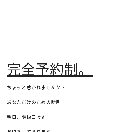
営業時間／10:00～20:00 定休日／年末年始
タップで電話をかける
来店・見学予約
完全予約制。
OWNER’S SITE オーナーズサイト
ちょっと惹かれませんか？
nattoku
グループコーポレートサイト
あなただけのための時間。
明日、明後日です。
nattoku住宅 10のこだわり
お待ちしております。。。