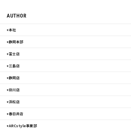
サイトマップ
プライバシーポリシー
AUTHOR
よくある質問
本社
静岡本部
富士店
三島店
CLOSE
静岡店
掛川店
浜松店
春日井店
ARCstyle事業部