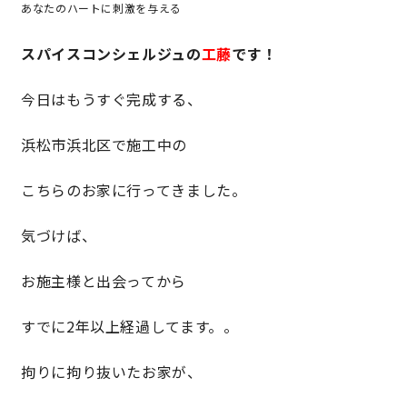
あなたのハートに刺激を与える
スパイスコンシェルジュの
工藤
です！
営業時間／10:00～20:00 定休日／年末年始
タップで電話をかける
今日はもうすぐ完成する、
浜松市浜北区で施工中の
来店・見学予約
こちらのお家に行ってきました。
OWNER’S SITE オーナーズサイト
気づけば、
お施主様と出会ってから
nattoku
グループコーポレートサイト
すでに2年以上経過してます。。
拘りに拘り抜いたお家が、
nattoku住宅 10のこだわり