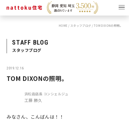
HOME
/
スタッフブログ
/
TOM DIXONの照明。
イベント
キャンペーン
見学会
情報
STAFF BLOG
スタッフブログ
ショールーム
資料請求
モデルハウス
2019.12.16
スタッフブログ
TOM DIXONの照明。
浜松店店長 コンシェルジュ
工藤 勝久
みなさん、こんばんは！！