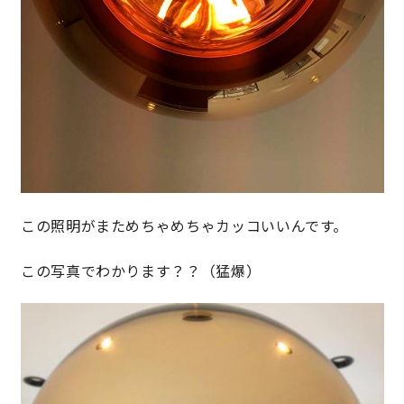
快適な室内環境へのこだわり
生涯続く安心のアフターフォロー
ラインナップ
最響の家
この照明がまためちゃめちゃカッコいいんです。
この写真でわかります？？（猛爆）
Groovin’
nattoku住宅25周年記念モデル
Glass Arts
Blue Style