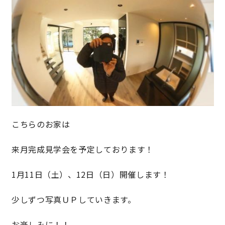
キママプラス
納得リフォームスタジオ
nattoku リノベ
分譲住宅･不動産
スタッフブログ
こちらのお家は
施工事例
お客さまの声
来月完成見学会を予定しております！
お知らせ
土地情報
1月11日（土）、12日（日）開催します！
近日分譲予定情報
会社情報
少しずつ写真ＵＰしていきます。
動画ギャラリー
採用情報
お楽しみに！！