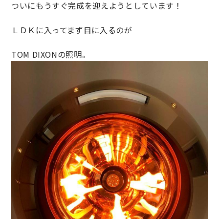
ついにもうすぐ完成を迎えようとしています！
理想の暮らしを引き出すデザイン力
ＬＤＫに入ってまず目に入るのが
家具まで標準仕様の空間コーディネート
TOM DIXONの照明。
身体に優しい自然素材の家
耐震等級3 & 許容応力度計算 全棟標準
徹底したコストダウンの追求
頑丈で長持ちの外壁
2030年の省エネ基準住宅
100年点検住宅