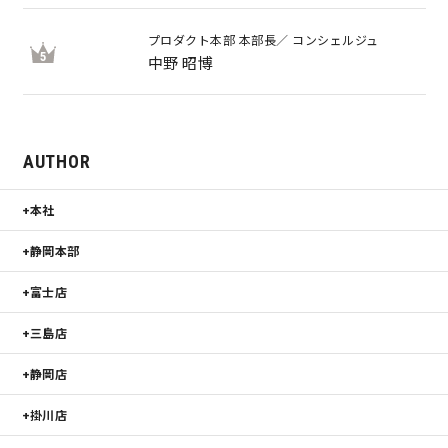
プロダクト本部 本部長／ コンシェルジュ
5
中野 昭博
AUTHOR
本社
静岡本部
富士店
三島店
静岡店
掛川店