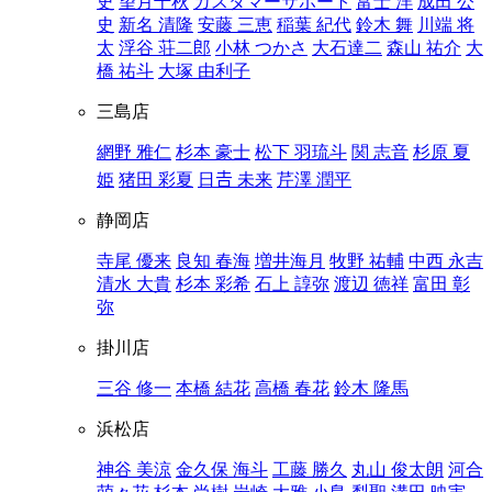
史
望月千秋
カスタマーサポート
富士 洋
成田 公
史
新名 清隆
安藤 三恵
稲葉 紀代
鈴木 舞
川端 将
太
浮谷 荘二郎
小林 つかさ
大石達二
森山 祐介
大
橋 祐斗
大塚 由利子
三島店
網野 雅仁
杉本 豪士
松下 羽琉斗
関 志音
杉原 夏
姫
猪田 彩夏
日𠮷 未来
芹澤 潤平
静岡店
寺尾 優来
良知 春海
増井海月
牧野 祐輔
中西 永吉
清水 大貴
杉本 彩希
石上 諄弥
渡辺 徳祥
富田 彰
弥
掛川店
三谷 修一
本橋 結花
高橋 春花
鈴木 隆馬
浜松店
神谷 美涼
金久保 海斗
工藤 勝久
丸山 俊太朗
河合