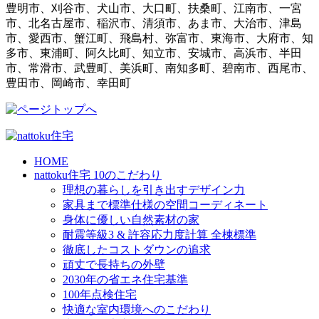
豊明市、刈谷市、犬山市、大口町、扶桑町、江南市、一宮
市、北名古屋市、稲沢市、清須市、あま市、大治市、津島
市、愛西市、蟹江町、飛島村、弥富市、東海市、大府市、知
多市、東浦町、阿久比町、知立市、安城市、高浜市、半田
市、常滑市、武豊町、美浜町、南知多町、碧南市、西尾市、
豊田市、岡崎市、幸田町
HOME
nattoku住宅 10のこだわり
理想の暮らしを引き出すデザイン力
家具まで標準仕様の空間コーディネート
身体に優しい自然素材の家
耐震等級3 & 許容応力度計算 全棟標準
徹底したコストダウンの追求
頑丈で長持ちの外壁
2030年の省エネ住宅基準
100年点検住宅
快適な室内環境へのこだわり