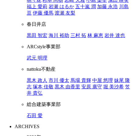
萌々花
杉本 尚樹
岩崎 大雅
小島 梨聖
溝田 映実
福上 愛莉
岩瀬 はるか
五十嵐 潤
加藤 永浩
川島
亘
伊藤 優馬
渡瀬 友梨
春日井店
黒田 智宏
海川 裕助
三村 拓
林 麻恵
岩井 達也
ARCstyle事業部
武元 明理
nattoku不動産
黒木 政人
市川 優太
馬場 貴輝
中屋 悠理
妹尾 隆
志
塚本 佳敬
黒木 由香里
安原 廣守
堀 美沙希
笠
井 貴弘
総合建築事業部
石田 愛
ARCHIVES