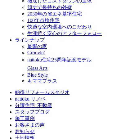
徹底したコストダウンの追求
頑丈で長持ちの外壁
2030年の省エネ基準住宅
100年点検住宅
快適な室内環境へのこだわり
生涯続く安心のアフターフォロー
ラインナップ
最響の家
Groovin’
nattoku住宅25周年記念モデル
Glass Arts
Blue Style
キママプラス
納得リフォームスタジオ
nattoku リノベ
分譲住宅･不動産
スタッフブログ
施工事例
お客さまの声
お知らせ
土地情報