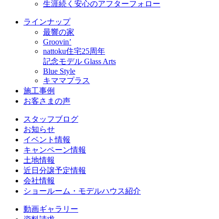
生涯続く安心のアフターフォロー
ラインナップ
最響の家
Groovin’
nattoku住宅25周年
記念モデル Glass Arts
Blue Style
キママプラス
施工事例
お客さまの声
スタッフブログ
お知らせ
イベント情報
キャンペーン情報
土地情報
近日分譲予定情報
会社情報
ショールーム・モデルハウス紹介
動画ギャラリー