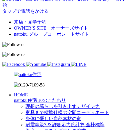
始
タップで電話をかける
来店・見学予約
OWNER’S SITE オーナーズサイト
nattoku
グループコーポレートサイト
HOME
nattoku住宅 10のこだわり
理想の暮らしを引き出すデザイン力
家具まで標準仕様の空間コーディネート
身体に優しい自然素材の家
耐震等級3 & 許容応力度計算 全棟標準