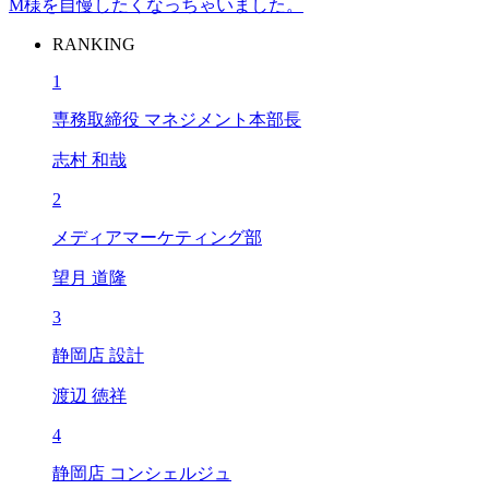
M様を自慢したくなっちゃいました。
RANKING
1
専務取締役 マネジメント本部長
志村 和哉
2
メディアマーケティング部
望月 道隆
3
静岡店 設計
渡辺 徳祥
4
静岡店 コンシェルジュ