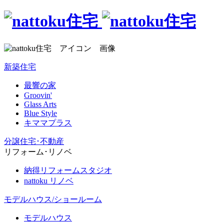
新築住宅
最響の家
Groovin'
Glass Arts
Blue Style
キママプラス
分譲住宅･不動産
リフォーム･リノベ
納得リフォームスタジオ
nattoku リノベ
モデルハウス/ショールーム
モデルハウス