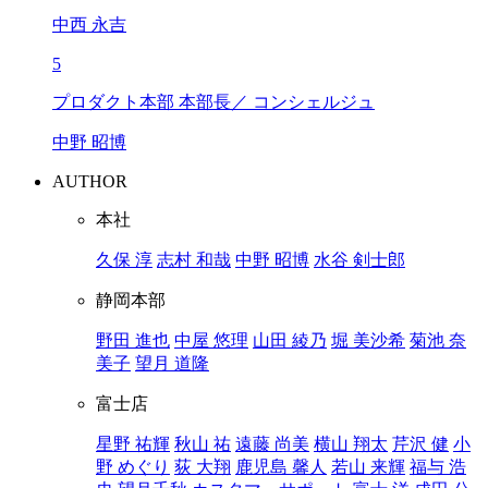
中西 永吉
5
プロダクト本部 本部長／ コンシェルジュ
中野 昭博
AUTHOR
本社
久保 淳
志村 和哉
中野 昭博
水谷 剣士郎
静岡本部
野田 進也
中屋 悠理
山田 綾乃
堀 美沙希
菊池 奈
美子
望月 道隆
富士店
星野 祐輝
秋山 祐
遠藤 尚美
横山 翔太
芹沢 健
小
野 めぐり
荻 大翔
鹿児島 馨人
若山 来輝
福与 浩