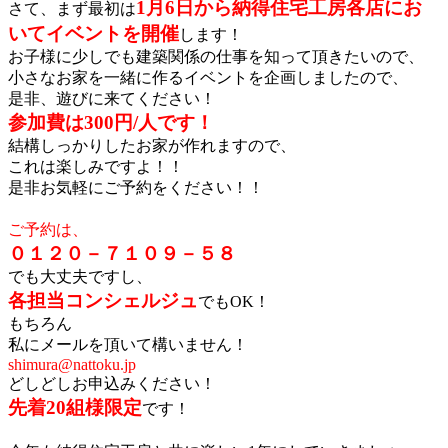
1月6日から納得住宅工房各店にお
さて、まず最初は
いてイベントを開催
します！
お子様に少しでも建築関係の仕事を知って頂きたいので、
小さなお家を一緒に作るイベントを企画しましたので、
是非、遊びに来てください！
参加費は300円/人です！
結構しっかりしたお家が作れますので、
これは楽しみですよ！！
是非お気軽にご予約をください！！
ー
ご予約は、
０１２０－７１０９－５８
でも大丈夫ですし、
各担当コンシェルジュ
でもOK！
もちろん
私にメールを頂いて構いません！
shimura@nattoku.jp
どしどしお申込みください！
先着20組様限定
です！
ー