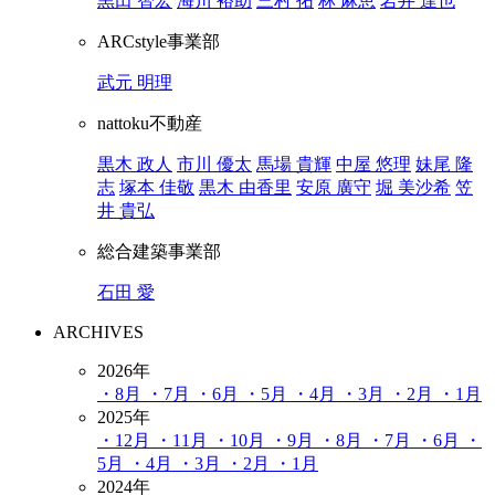
黒田 智宏
海川 裕助
三村 拓
林 麻恵
岩井 達也
ARCstyle事業部
武元 明理
nattoku不動産
黒木 政人
市川 優太
馬場 貴輝
中屋 悠理
妹尾 隆
志
塚本 佳敬
黒木 由香里
安原 廣守
堀 美沙希
笠
井 貴弘
総合建築事業部
石田 愛
ARCHIVES
2026年
・8月
・7月
・6月
・5月
・4月
・3月
・2月
・1月
2025年
・12月
・11月
・10月
・9月
・8月
・7月
・6月
・
5月
・4月
・3月
・2月
・1月
2024年