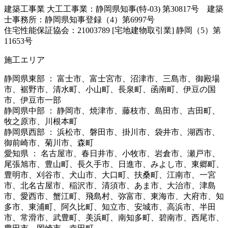
建築工事業 大工工事業：静岡県知事(特-03) 第30817号 建築
士事務所：静岡県知事登録（4）第6997号
住宅性能保証協会：21003789 [宅地建物取引業] 静岡（5）第
11653号
施工エリア
静岡県東部 ： 富士市、富士宮市、沼津市、三島市、御殿場
市、裾野市、清水町、小山町、長泉町、函南町、伊豆の国
市、伊豆市一部
静岡県中部 ： 静岡市、焼津市、藤枝市、島田市、吉田町、
牧之原市、川根本町
静岡県西部 ： 浜松市、磐田市、掛川市、袋井市、湖西市、
御前崎市、菊川市、森町
愛知県 ： 名古屋市、春日井市、小牧市、岩倉市、瀬戸市、
尾張旭市、豊山町、長久手市、日進市、みよし市、東郷町、
豊明市、刈谷市、犬山市、大口町、扶桑町、江南市、一宮
市、北名古屋市、稲沢市、清須市、あま市、大治市、津島
市、愛西市、蟹江町、飛島村、弥富市、東海市、大府市、知
多市、東浦町、阿久比町、知立市、安城市、高浜市、半田
市、常滑市、武豊町、美浜町、南知多町、碧南市、西尾市、