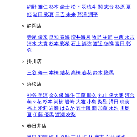
網野 雅仁
杉本 豪士
松下 羽琉斗
関 志音
杉原 夏
姫
猪田 彩夏
日𠮷 未来
芹澤 潤平
静岡店
寺尾 優来
良知 春海
増井海月
牧野 祐輔
中西 永吉
清水 大貴
杉本 彩希
石上 諄弥
渡辺 徳祥
富田 彰
弥
掛川店
三谷 修一
本橋 結花
高橋 春花
鈴木 隆馬
浜松店
神谷 美涼
金久保 海斗
工藤 勝久
丸山 俊太朗
河合
萌々花
杉本 尚樹
岩崎 大雅
小島 梨聖
溝田 映実
福上 愛莉
岩瀬 はるか
五十嵐 潤
加藤 永浩
川島
亘
伊藤 優馬
渡瀬 友梨
春日井店