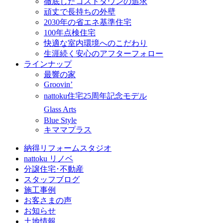
徹底したコストダウンの追求
頑丈で長持ちの外壁
2030年の省エネ基準住宅
100年点検住宅
快適な室内環境へのこだわり
生涯続く安心のアフターフォロー
ラインナップ
最響の家
Groovin’
nattoku住宅25周年記念モデル
Glass Arts
Blue Style
キママプラス
納得リフォームスタジオ
nattoku リノベ
分譲住宅･不動産
スタッフブログ
施工事例
お客さまの声
お知らせ
土地情報