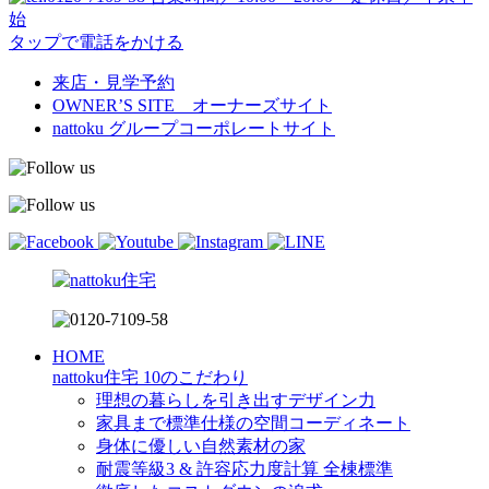
始
タップで電話をかける
来店・見学予約
OWNER’S SITE オーナーズサイト
nattoku
グループコーポレートサイト
HOME
nattoku住宅 10のこだわり
理想の暮らしを引き出すデザイン力
家具まで標準仕様の空間コーディネート
身体に優しい自然素材の家
耐震等級3 & 許容応力度計算 全棟標準