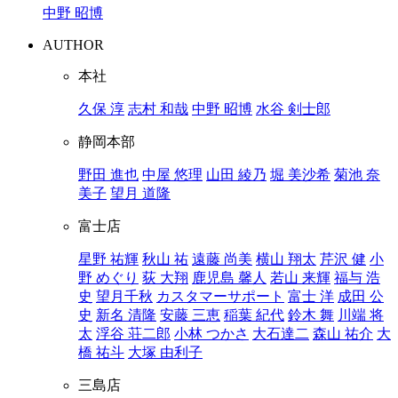
中野 昭博
AUTHOR
本社
久保 淳
志村 和哉
中野 昭博
水谷 剣士郎
静岡本部
野田 進也
中屋 悠理
山田 綾乃
堀 美沙希
菊池 奈
美子
望月 道隆
富士店
星野 祐輝
秋山 祐
遠藤 尚美
横山 翔太
芹沢 健
小
野 めぐり
荻 大翔
鹿児島 馨人
若山 来輝
福与 浩
史
望月千秋
カスタマーサポート
富士 洋
成田 公
史
新名 清隆
安藤 三恵
稲葉 紀代
鈴木 舞
川端 将
太
浮谷 荘二郎
小林 つかさ
大石達二
森山 祐介
大
橋 祐斗
大塚 由利子
三島店