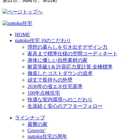
豊田市、岡崎市、幸田町
HOME
nattoku住宅 10のこだわり
理想の暮らしを引き出すデザイン力
家具まで標準仕様の空間コーディネート
身体に優しい自然素材の家
耐震等級3 & 許容応力度計算 全棟標準
徹底したコストダウンの追求
頑丈で長持ちの外壁
2030年の省エネ住宅基準
100年点検住宅
快適な室内環境へのこだわり
生涯続く安心のアフターフォロー
ラインナップ
最響の家
Groovin’
nattoku住宅25周年