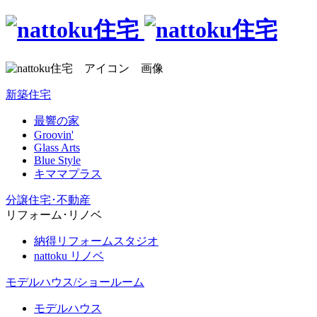
新築住宅
最響の家
Groovin'
Glass Arts
Blue Style
キママプラス
分譲住宅･不動産
リフォーム･リノベ
納得リフォームスタジオ
nattoku リノベ
モデルハウス/ショールーム
モデルハウス