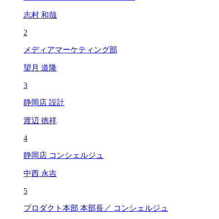
志村 和哉
2
メディアマーケティング部
望月 道隆
3
静岡店 設計
渡辺 徳祥
4
静岡店 コンシェルジュ
中西 永吉
5
プロダクト本部 本部長／ コンシェルジュ