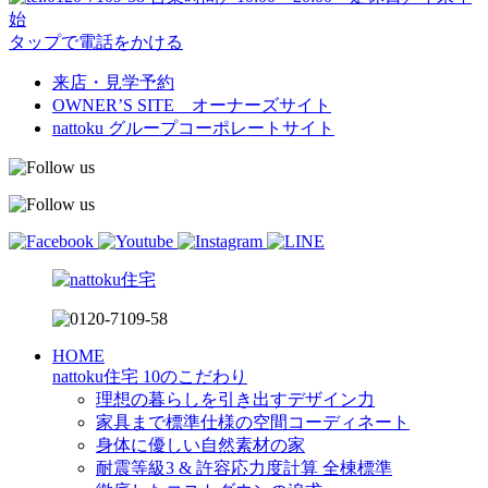
始
タップで電話をかける
来店・見学予約
OWNER’S SITE オーナーズサイト
nattoku
グループコーポレートサイト
HOME
nattoku住宅 10のこだわり
理想の暮らしを引き出すデザイン力
家具まで標準仕様の空間コーディネート
身体に優しい自然素材の家
耐震等級3 & 許容応力度計算 全棟標準