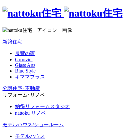
新築住宅
最響の家
Groovin'
Glass Arts
Blue Style
キママプラス
分譲住宅･不動産
リフォーム･リノベ
納得リフォームスタジオ
nattoku リノベ
モデルハウス/ショールーム
モデルハウス