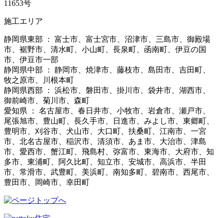
11653号
施工エリア
静岡県東部 ： 富士市、富士宮市、沼津市、三島市、御殿場
市、裾野市、清水町、小山町、長泉町、函南町、伊豆の国
市、伊豆市一部
静岡県中部 ： 静岡市、焼津市、藤枝市、島田市、吉田町、
牧之原市、川根本町
静岡県西部 ： 浜松市、磐田市、掛川市、袋井市、湖西市、
御前崎市、菊川市、森町
愛知県 ： 名古屋市、春日井市、小牧市、岩倉市、瀬戸市、
尾張旭市、豊山町、長久手市、日進市、みよし市、東郷町、
豊明市、刈谷市、犬山市、大口町、扶桑町、江南市、一宮
市、北名古屋市、稲沢市、清須市、あま市、大治市、津島
市、愛西市、蟹江町、飛島村、弥富市、東海市、大府市、知
多市、東浦町、阿久比町、知立市、安城市、高浜市、半田
市、常滑市、武豊町、美浜町、南知多町、碧南市、西尾市、
豊田市、岡崎市、幸田町