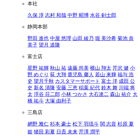
本社
久保 淳
志村 和哉
中野 昭博
水谷 剣士郎
静岡本部
野田 進也
中屋 悠理
山田 綾乃
堀 美沙希
菊池 奈
美子
望月 道隆
富士店
星野 祐輝
秋山 祐
遠藤 尚美
横山 翔太
芹沢 健
小
野 めぐり
荻 大翔
鹿児島 馨人
若山 来輝
福与 浩
史
望月千秋
カスタマーサポート
富士 洋
成田 公
史
新名 清隆
安藤 三恵
稲葉 紀代
鈴木 舞
川端 将
太
浮谷 荘二郎
小林 つかさ
大石達二
森山 祐介
大
橋 祐斗
大塚 由利子
三島店
網野 雅仁
杉本 豪士
松下 羽琉斗
関 志音
杉原 夏
姫
猪田 彩夏
日𠮷 未来
芹澤 潤平