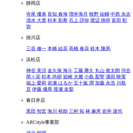
静岡店
寺尾 優来
良知 春海
増井海月
牧野 祐輔
中西 永吉
清水 大貴
杉本 彩希
石上 諄弥
渡辺 徳祥
富田 彰
弥
掛川店
三谷 修一
本橋 結花
高橋 春花
鈴木 隆馬
浜松店
神谷 美涼
金久保 海斗
工藤 勝久
丸山 俊太朗
河合
萌々花
杉本 尚樹
岩崎 大雅
小島 梨聖
溝田 映実
福上 愛莉
岩瀬 はるか
五十嵐 潤
加藤 永浩
川島
亘
伊藤 優馬
渡瀬 友梨
春日井店
黒田 智宏
海川 裕助
三村 拓
林 麻恵
岩井 達也
ARCstyle事業部