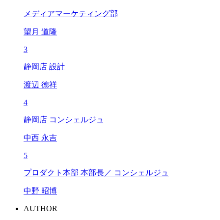
メディアマーケティング部
望月 道隆
3
静岡店 設計
渡辺 徳祥
4
静岡店 コンシェルジュ
中西 永吉
5
プロダクト本部 本部長／ コンシェルジュ
中野 昭博
AUTHOR