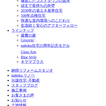
徹底したコストダウンの追求
頑丈で長持ちの外壁
2030年の省エネ基準住宅
100年点検住宅
快適な室内環境へのこだわり
生涯続く安心のアフターフォロー
ラインナップ
最響の家
Groovin’
nattoku住宅25周年記念モデル
Glass Arts
Blue Style
キママプラス
納得リフォームスタジオ
nattoku リノベ
分譲住宅･不動産
スタッフブログ
施工事例
お客さまの声
お知らせ
土地情報