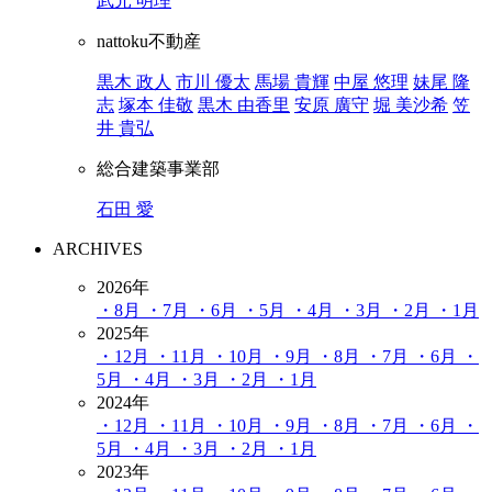
武元 明理
nattoku不動産
黒木 政人
市川 優太
馬場 貴輝
中屋 悠理
妹尾 隆
志
塚本 佳敬
黒木 由香里
安原 廣守
堀 美沙希
笠
井 貴弘
総合建築事業部
石田 愛
ARCHIVES
2026年
・8月
・7月
・6月
・5月
・4月
・3月
・2月
・1月
2025年
・12月
・11月
・10月
・9月
・8月
・7月
・6月
・
5月
・4月
・3月
・2月
・1月
2024年
・12月
・11月
・10月
・9月
・8月
・7月
・6月
・
5月
・4月
・3月
・2月
・1月
2023年