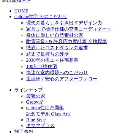
HOME
nattoku住宅 10のこだわり
理想の暮らしを引き出すデザイン力
家具まで標準仕様の空間コーディネート
身体に優しい自然素材の家
耐震等級3 & 許容応力度計算 全棟標準
徹底したコストダウンの追求
頑丈で長持ちの外壁
2030年の省エネ住宅基準
100年点検住宅
快適な室内環境へのこだわり
生涯続く安心のアフターフォロー
ラインナップ
最響の家
Groovin’
nattoku住宅25周年
記念モデル Glass Arts
Blue Style
キママプラス
施工事例