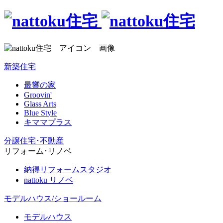
新築住宅
最響の家
Groovin'
Glass Arts
Blue Style
キママプラス
分譲住宅･不動産
リフォーム･リノベ
納得リフォームスタジオ
nattoku リノベ
モデルハウス/ショールーム
モデルハウス