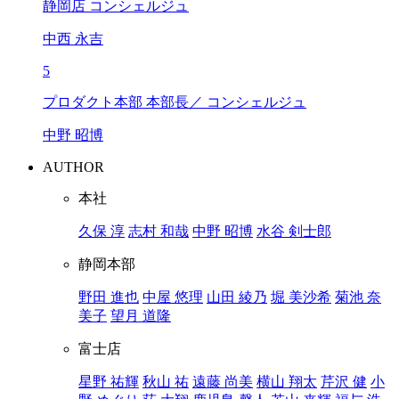
静岡店 コンシェルジュ
中西 永吉
5
プロダクト本部 本部長／ コンシェルジュ
中野 昭博
AUTHOR
本社
久保 淳
志村 和哉
中野 昭博
水谷 剣士郎
静岡本部
野田 進也
中屋 悠理
山田 綾乃
堀 美沙希
菊池 奈
美子
望月 道隆
富士店
星野 祐輝
秋山 祐
遠藤 尚美
横山 翔太
芹沢 健
小