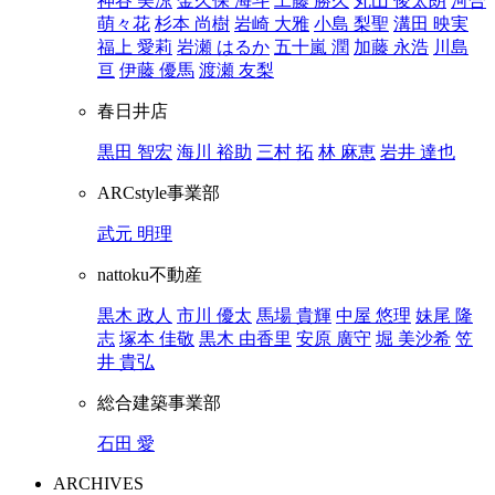
神谷 美涼
金久保 海斗
工藤 勝久
丸山 俊太朗
河合
萌々花
杉本 尚樹
岩崎 大雅
小島 梨聖
溝田 映実
福上 愛莉
岩瀬 はるか
五十嵐 潤
加藤 永浩
川島
亘
伊藤 優馬
渡瀬 友梨
春日井店
黒田 智宏
海川 裕助
三村 拓
林 麻恵
岩井 達也
ARCstyle事業部
武元 明理
nattoku不動産
黒木 政人
市川 優太
馬場 貴輝
中屋 悠理
妹尾 隆
志
塚本 佳敬
黒木 由香里
安原 廣守
堀 美沙希
笠
井 貴弘
総合建築事業部
石田 愛
ARCHIVES