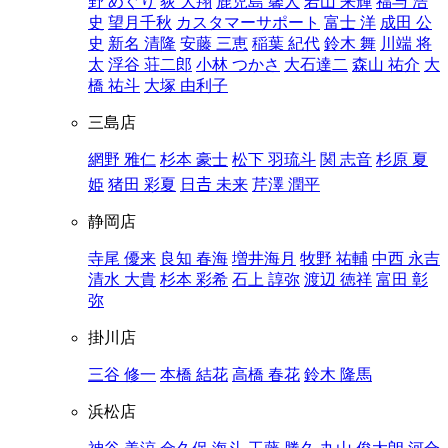
野 めぐり
荻 大翔
鹿児島 馨人
若山 来輝
福与 浩
史
望月千秋
カスタマーサポート
富士 洋
成田 公
史
新名 清隆
安藤 三恵
稲葉 紀代
鈴木 舞
川端 将
太
浮谷 荘二郎
小林 つかさ
大石達二
森山 祐介
大
橋 祐斗
大塚 由利子
三島店
網野 雅仁
杉本 豪士
松下 羽琉斗
関 志音
杉原 夏
姫
猪田 彩夏
日𠮷 未来
芹澤 潤平
静岡店
寺尾 優来
良知 春海
増井海月
牧野 祐輔
中西 永吉
清水 大貴
杉本 彩希
石上 諄弥
渡辺 徳祥
富田 彰
弥
掛川店
三谷 修一
本橋 結花
高橋 春花
鈴木 隆馬
浜松店