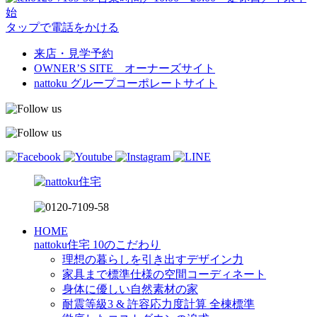
始
タップで電話をかける
来店・見学予約
OWNER’S SITE オーナーズサイト
nattoku
グループコーポレートサイト
HOME
nattoku住宅 10のこだわり
理想の暮らしを引き出すデザイン力
家具まで標準仕様の空間コーディネート
身体に優しい自然素材の家
耐震等級3 & 許容応力度計算 全棟標準