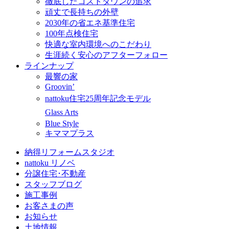
徹底したコストダウンの追求
頑丈で長持ちの外壁
2030年の省エネ基準住宅
100年点検住宅
快適な室内環境へのこだわり
生涯続く安心のアフターフォロー
ラインナップ
最響の家
Groovin’
nattoku住宅25周年記念モデル
Glass Arts
Blue Style
キママプラス
納得リフォームスタジオ
nattoku リノベ
分譲住宅･不動産
スタッフブログ
施工事例
お客さまの声
お知らせ
土地情報