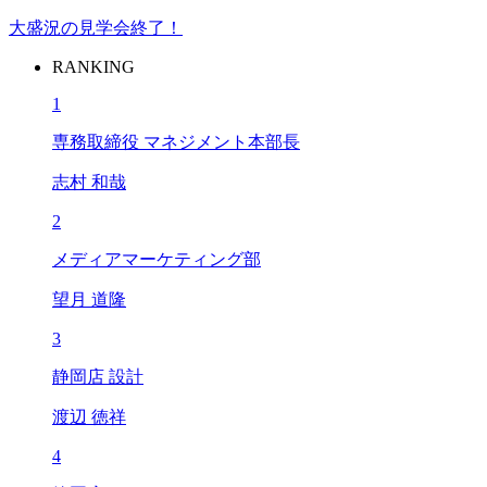
大盛況の見学会終了！
RANKING
1
専務取締役 マネジメント本部長
志村 和哉
2
メディアマーケティング部
望月 道隆
3
静岡店 設計
渡辺 徳祥
4