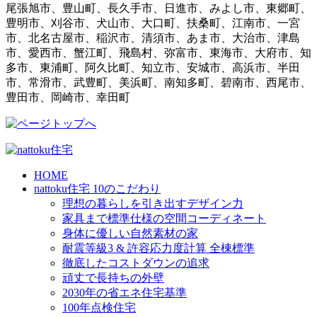
尾張旭市、豊山町、長久手市、日進市、みよし市、東郷町、
豊明市、刈谷市、犬山市、大口町、扶桑町、江南市、一宮
市、北名古屋市、稲沢市、清須市、あま市、大治市、津島
市、愛西市、蟹江町、飛島村、弥富市、東海市、大府市、知
多市、東浦町、阿久比町、知立市、安城市、高浜市、半田
市、常滑市、武豊町、美浜町、南知多町、碧南市、西尾市、
豊田市、岡崎市、幸田町
HOME
nattoku住宅 10のこだわり
理想の暮らしを引き出すデザイン力
家具まで標準仕様の空間コーディネート
身体に優しい自然素材の家
耐震等級3 & 許容応力度計算 全棟標準
徹底したコストダウンの追求
頑丈で長持ちの外壁
2030年の省エネ住宅基準
100年点検住宅