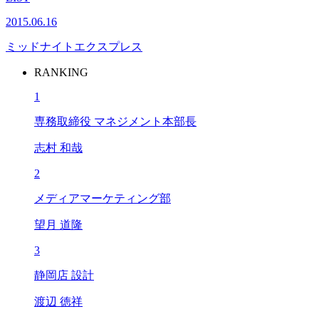
2015.06.16
ミッドナイトエクスプレス
RANKING
1
専務取締役 マネジメント本部長
志村 和哉
2
メディアマーケティング部
望月 道隆
3
静岡店 設計
渡辺 徳祥