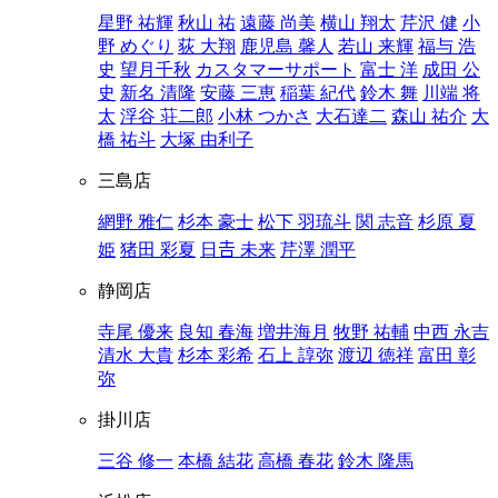
星野 祐輝
秋山 祐
遠藤 尚美
横山 翔太
芹沢 健
小
野 めぐり
荻 大翔
鹿児島 馨人
若山 来輝
福与 浩
史
望月千秋
カスタマーサポート
富士 洋
成田 公
史
新名 清隆
安藤 三恵
稲葉 紀代
鈴木 舞
川端 将
太
浮谷 荘二郎
小林 つかさ
大石達二
森山 祐介
大
橋 祐斗
大塚 由利子
三島店
網野 雅仁
杉本 豪士
松下 羽琉斗
関 志音
杉原 夏
姫
猪田 彩夏
日𠮷 未来
芹澤 潤平
静岡店
寺尾 優来
良知 春海
増井海月
牧野 祐輔
中西 永吉
清水 大貴
杉本 彩希
石上 諄弥
渡辺 徳祥
富田 彰
弥
掛川店
三谷 修一
本橋 結花
高橋 春花
鈴木 隆馬