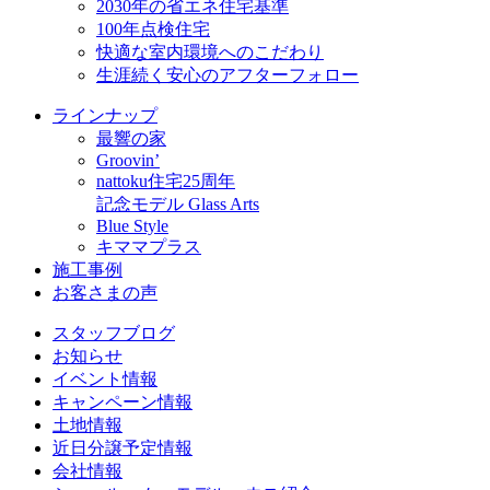
2030年の省エネ住宅基準
100年点検住宅
快適な室内環境へのこだわり
生涯続く安心のアフターフォロー
ラインナップ
最響の家
Groovin’
nattoku住宅25周年
記念モデル Glass Arts
Blue Style
キママプラス
施工事例
お客さまの声
スタッフブログ
お知らせ
イベント情報
キャンペーン情報
土地情報
近日分譲予定情報
会社情報