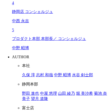
4
静岡店 コンシェルジュ
中西 永吉
5
プロダクト本部 本部長／ コンシェルジュ
中野 昭博
AUTHOR
本社
久保 淳
志村 和哉
中野 昭博
水谷 剣士郎
静岡本部
野田 進也
中屋 悠理
山田 綾乃
堀 美沙希
菊池 奈
美子
望月 道隆
富士店