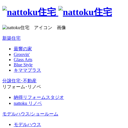
新築住宅
最響の家
Groovin'
Glass Arts
Blue Style
キママプラス
分譲住宅･不動産
リフォーム･リノベ
納得リフォームスタジオ
nattoku リノベ
モデルハウス/ショールーム
モデルハウス