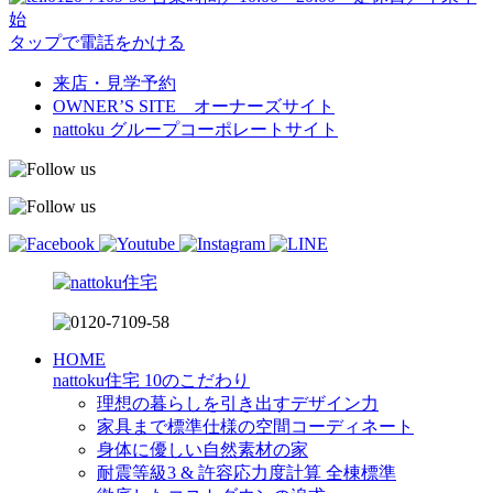
始
タップで電話をかける
来店・見学予約
OWNER’S SITE オーナーズサイト
nattoku
グループコーポレートサイト
HOME
nattoku住宅 10のこだわり
理想の暮らしを引き出すデザイン力
家具まで標準仕様の空間コーディネート
身体に優しい自然素材の家
耐震等級3 & 許容応力度計算 全棟標準