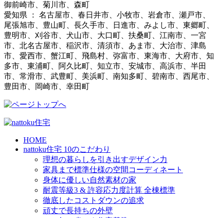
御前崎市、菊川市、森町
愛知県 ： 名古屋市、春日井市、小牧市、岩倉市、瀬戸市、
尾張旭市、豊山町、長久手市、日進市、みよし市、東郷町、
豊明市、刈谷市、犬山市、大口町、扶桑町、江南市、一宮
市、北名古屋市、稲沢市、清須市、あま市、大治市、津島
市、愛西市、蟹江町、飛島村、弥富市、東海市、大府市、知
多市、東浦町、阿久比町、知立市、安城市、高浜市、半田
市、常滑市、武豊町、美浜町、南知多町、碧南市、西尾市、
豊田市、岡崎市、幸田町
HOME
nattoku住宅 10のこだわり
理想の暮らしを引き出すデザイン力
家具まで標準仕様の空間コーディネート
身体に優しい自然素材の家
耐震等級3 & 許容応力度計算 全棟標準
徹底したコストダウンの追求
頑丈で長持ちの外壁