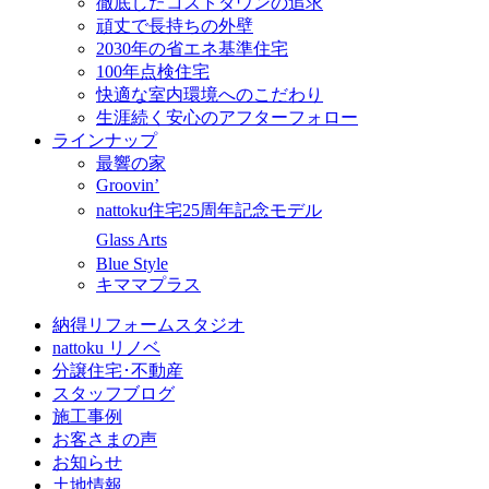
徹底したコストダウンの追求
頑丈で長持ちの外壁
2030年の省エネ基準住宅
100年点検住宅
快適な室内環境へのこだわり
生涯続く安心のアフターフォロー
ラインナップ
最響の家
Groovin’
nattoku住宅25周年記念モデル
Glass Arts
Blue Style
キママプラス
納得リフォームスタジオ
nattoku リノベ
分譲住宅･不動産
スタッフブログ
施工事例
お客さまの声
お知らせ
土地情報