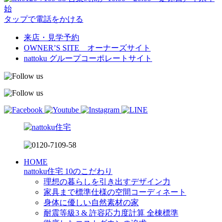
始
タップで電話をかける
来店・見学予約
OWNER’S SITE オーナーズサイト
nattoku
グループコーポレートサイト
HOME
nattoku住宅 10のこだわり
理想の暮らしを引き出すデザイン力
家具まで標準仕様の空間コーディネート
身体に優しい自然素材の家
耐震等級3 & 許容応力度計算 全棟標準