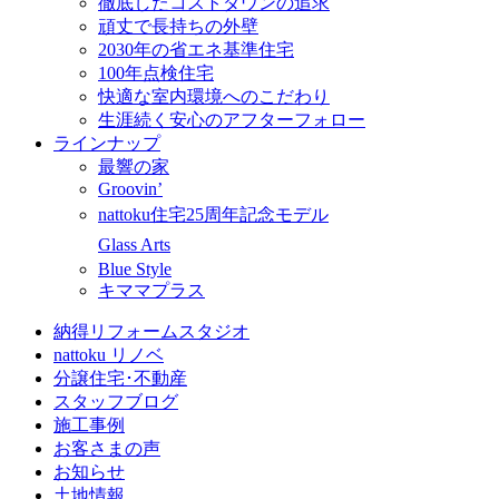
徹底したコストダウンの追求
頑丈で長持ちの外壁
2030年の省エネ基準住宅
100年点検住宅
快適な室内環境へのこだわり
生涯続く安心のアフターフォロー
ラインナップ
最響の家
Groovin’
nattoku住宅25周年記念モデル
Glass Arts
Blue Style
キママプラス
納得リフォームスタジオ
nattoku リノベ
分譲住宅･不動産
スタッフブログ
施工事例
お客さまの声
お知らせ
土地情報