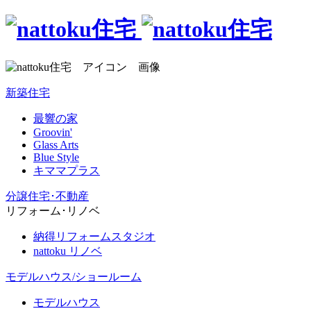
新築住宅
最響の家
Groovin'
Glass Arts
Blue Style
キママプラス
分譲住宅･不動産
リフォーム･リノベ
納得リフォームスタジオ
nattoku リノベ
モデルハウス/ショールーム
モデルハウス