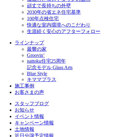
頑丈で長持ちの外壁
2030年の省エネ住宅基準
100年点検住宅
快適な室内環境へのこだわり
生涯続く安心のアフターフォロー
ラインナップ
最響の家
Groovin’
nattoku住宅25周年
記念モデル Glass Arts
Blue Style
キママプラス
施工事例
お客さまの声
スタッフブログ
お知らせ
イベント情報
キャンペーン情報
土地情報
近日分譲予定情報