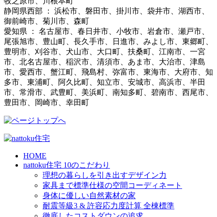
牧之原市、川根本町
静岡県西部 ： 浜松市、磐田市、掛川市、袋井市、湖西市、
御前崎市、菊川市、森町
愛知県 ： 名古屋市、春日井市、小牧市、岩倉市、瀬戸市、
尾張旭市、豊山町、長久手市、日進市、みよし市、東郷町、
豊明市、刈谷市、犬山市、大口町、扶桑町、江南市、一宮
市、北名古屋市、稲沢市、清須市、あま市、大治市、津島
市、愛西市、蟹江町、飛島村、弥富市、東海市、大府市、知
多市、東浦町、阿久比町、知立市、安城市、高浜市、半田
市、常滑市、武豊町、美浜町、南知多町、碧南市、西尾市、
豊田市、岡崎市、幸田町
HOME
nattoku住宅 10のこだわり
理想の暮らしを引き出すデザイン力
家具まで標準仕様の空間コーディネート
身体に優しい自然素材の家
耐震等級3 & 許容応力度計算 全棟標準
徹底したコストダウンの追求