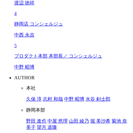
渡辺 徳祥
4
静岡店 コンシェルジュ
中西 永吉
5
プロダクト本部 本部長／ コンシェルジュ
中野 昭博
AUTHOR
本社
久保 淳
志村 和哉
中野 昭博
水谷 剣士郎
静岡本部
野田 進也
中屋 悠理
山田 綾乃
堀 美沙希
菊池 奈
美子
望月 道隆