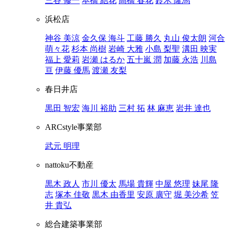
三谷 修一
本橋 結花
高橋 春花
鈴木 隆馬
浜松店
神谷 美涼
金久保 海斗
工藤 勝久
丸山 俊太朗
河合
萌々花
杉本 尚樹
岩崎 大雅
小島 梨聖
溝田 映実
福上 愛莉
岩瀬 はるか
五十嵐 潤
加藤 永浩
川島
亘
伊藤 優馬
渡瀬 友梨
春日井店
黒田 智宏
海川 裕助
三村 拓
林 麻恵
岩井 達也
ARCstyle事業部
武元 明理
nattoku不動産
黒木 政人
市川 優太
馬場 貴輝
中屋 悠理
妹尾 隆
志
塚本 佳敬
黒木 由香里
安原 廣守
堀 美沙希
笠
井 貴弘
総合建築事業部