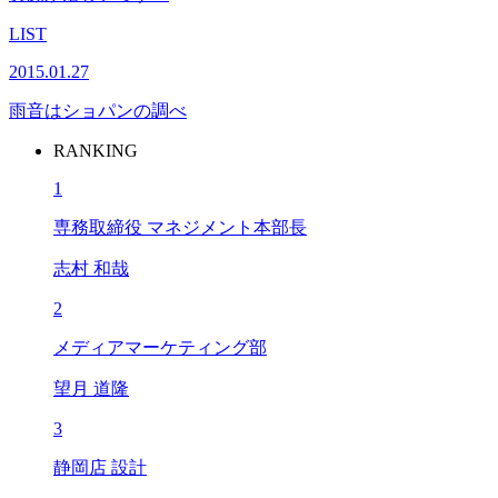
LIST
2015.01.27
雨音はショパンの調べ
RANKING
1
専務取締役 マネジメント本部長
志村 和哉
2
メディアマーケティング部
望月 道隆
3
静岡店 設計