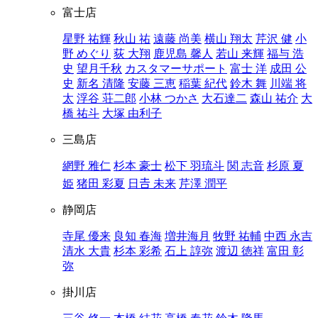
富士店
星野 祐輝
秋山 祐
遠藤 尚美
横山 翔太
芹沢 健
小
野 めぐり
荻 大翔
鹿児島 馨人
若山 来輝
福与 浩
史
望月千秋
カスタマーサポート
富士 洋
成田 公
史
新名 清隆
安藤 三恵
稲葉 紀代
鈴木 舞
川端 将
太
浮谷 荘二郎
小林 つかさ
大石達二
森山 祐介
大
橋 祐斗
大塚 由利子
三島店
網野 雅仁
杉本 豪士
松下 羽琉斗
関 志音
杉原 夏
姫
猪田 彩夏
日𠮷 未来
芹澤 潤平
静岡店
寺尾 優来
良知 春海
増井海月
牧野 祐輔
中西 永吉
清水 大貴
杉本 彩希
石上 諄弥
渡辺 徳祥
富田 彰
弥
掛川店