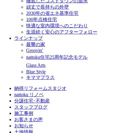
徹底したコストダウンの追求
頑丈で長持ちの外壁
2030年の省エネ基準住宅
100年点検住宅
快適な室内環境へのこだわり
生涯続く安心のアフターフォロー
ラインナップ
最響の家
Groovin’
nattoku住宅25周年記念モデル
Glass Arts
Blue Style
キママプラス
納得リフォームスタジオ
nattoku リノベ
分譲住宅･不動産
スタッフブログ
施工事例
お客さまの声
お知らせ
土地情報