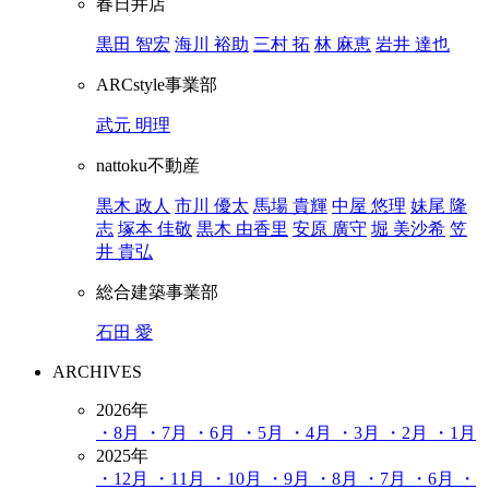
春日井店
黒田 智宏
海川 裕助
三村 拓
林 麻恵
岩井 達也
ARCstyle事業部
武元 明理
nattoku不動産
黒木 政人
市川 優太
馬場 貴輝
中屋 悠理
妹尾 隆
志
塚本 佳敬
黒木 由香里
安原 廣守
堀 美沙希
笠
井 貴弘
総合建築事業部
石田 愛
ARCHIVES
2026年
・8月
・7月
・6月
・5月
・4月
・3月
・2月
・1月
2025年
・12月
・11月
・10月
・9月
・8月
・7月
・6月
・