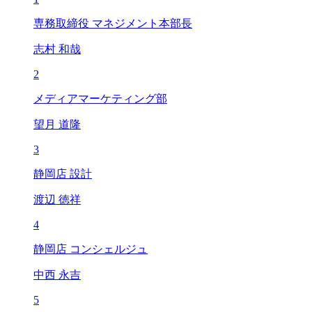
専務取締役 マネジメント本部長
志村 和哉
2
メディアマーケティング部
望月 道隆
3
静岡店 設計
渡辺 徳祥
4
静岡店 コンシェルジュ
中西 永吉
5