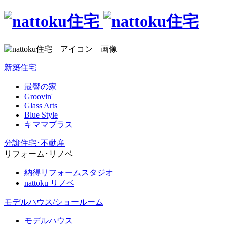
新築住宅
最響の家
Groovin'
Glass Arts
Blue Style
キママプラス
分譲住宅･不動産
リフォーム･リノベ
納得リフォームスタジオ
nattoku リノベ
モデルハウス/ショールーム
モデルハウス