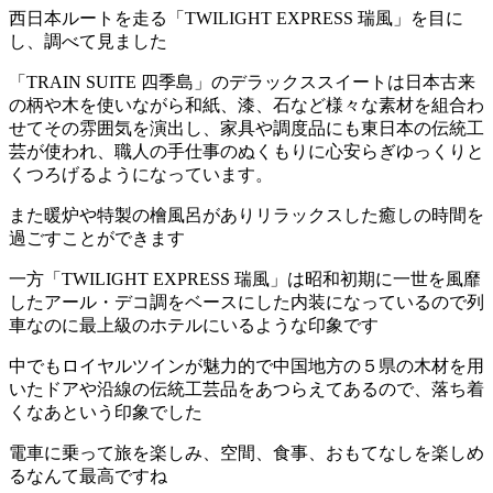
西日本ルートを走る「
TWILIGHT EXPRESS
瑞風」を目に
し、調べて見ました
「
TRAIN SUITE
四季島」のデラックススイートは日本古来
の柄や木を使いながら和紙、漆、石など様々な素材を組合わ
せてその雰囲気を演出し、家具や調度品にも東日本の伝統工
芸が使われ、職人の手仕事のぬくもりに心安らぎゆっくりと
くつろげるようになっています。
また暖炉や特製の檜風呂がありリラックスした癒しの時間を
過ごすことができます
一方「
TWILIGHT EXPRESS
瑞風」は昭和初期に一世を風靡
したアール・デコ調をベースにした内装になっているので列
車なのに最上級のホテルにいるような印象です
中でもロイヤルツインが魅力的で中国地方の５県の木材を用
いたドアや沿線の伝統工芸品をあつらえてあるので、落ち着
くなあという印象でした
電車に乗って旅を楽しみ、空間、食事、おもてなしを楽しめ
るなんて最高ですね