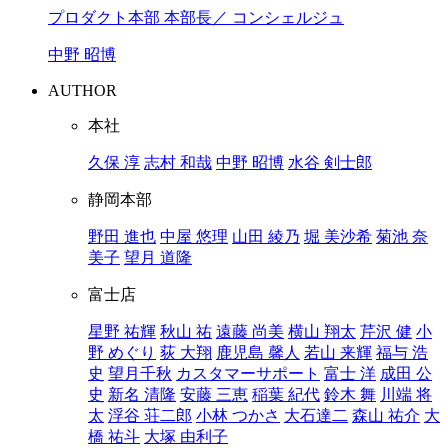
プロダクト本部 本部長／ コンシェルジュ
中野 昭博
AUTHOR
本社
久保 淳
志村 和哉
中野 昭博
水谷 剣士郎
静岡本部
野田 進也
中屋 悠理
山田 綾乃
堀 美沙希
菊池 奈
美子
望月 道隆
富士店
星野 祐輝
秋山 祐
遠藤 尚美
横山 翔太
芹沢 健
小
野 めぐり
荻 大翔
鹿児島 馨人
若山 来輝
福与 浩
史
望月千秋
カスタマーサポート
富士 洋
成田 公
史
新名 清隆
安藤 三恵
稲葉 紀代
鈴木 舞
川端 将
太
浮谷 荘二郎
小林 つかさ
大石達二
森山 祐介
大
橋 祐斗
大塚 由利子