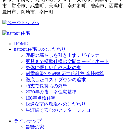
市、常滑市、武豊町、美浜町、南知多町、碧南市、西尾市、
豊田市、岡崎市、幸田町
HOME
nattoku住宅 10のこだわり
理想の暮らしを引き出すデザイン力
家具まで標準仕様の空間コーディネート
身体に優しい自然素材の家
耐震等級3 & 許容応力度計算 全棟標準
徹底したコストダウンの追求
頑丈で長持ちの外壁
2030年の省エネ住宅基準
100年点検住宅
快適な室内環境へのこだわり
生涯続く安心のアフターフォロー
ラインナップ
最響の家