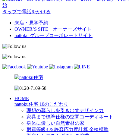
始
タップで電話をかける
来店・見学予約
OWNER’S SITE オーナーズサイト
nattoku
グループコーポレートサイト
HOME
nattoku住宅 10のこだわり
理想の暮らしを引き出すデザイン力
家具まで標準仕様の空間コーディネート
身体に優しい自然素材の家
耐震等級3 & 許容応力度計算 全棟標準