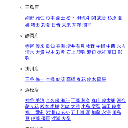
三島店
網野 雅仁
杉本 豪士
松下 羽琉斗
関 志音
杉原 夏
姫
猪田 彩夏
日𠮷 未来
芹澤 潤平
静岡店
寺尾 優来
良知 春海
増井海月
牧野 祐輔
中西 永吉
清水 大貴
杉本 彩希
石上 諄弥
渡辺 徳祥
富田 彰
弥
掛川店
三谷 修一
本橋 結花
高橋 春花
鈴木 隆馬
浜松店
神谷 美涼
金久保 海斗
工藤 勝久
丸山 俊太朗
河合
萌々花
杉本 尚樹
岩崎 大雅
小島 梨聖
溝田 映実
福上 愛莉
岩瀬 はるか
五十嵐 潤
加藤 永浩
川島
亘
伊藤 優馬
渡瀬 友梨