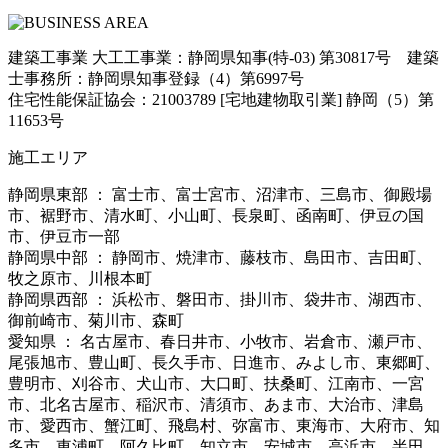
建築工事業 大工工事業：静岡県知事(特-03) 第30817号 建築
士事務所：静岡県知事登録（4）第6997号
住宅性能保証協会：21003789 [宅地建物取引業] 静岡（5）第
11653号
施工エリア
静岡県東部 ： 富士市、富士宮市、沼津市、三島市、御殿場
市、裾野市、清水町、小山町、長泉町、函南町、伊豆の国
市、伊豆市一部
静岡県中部 ： 静岡市、焼津市、藤枝市、島田市、吉田町、
牧之原市、川根本町
静岡県西部 ： 浜松市、磐田市、掛川市、袋井市、湖西市、
御前崎市、菊川市、森町
愛知県 ： 名古屋市、春日井市、小牧市、岩倉市、瀬戸市、
尾張旭市、豊山町、長久手市、日進市、みよし市、東郷町、
豊明市、刈谷市、犬山市、大口町、扶桑町、江南市、一宮
市、北名古屋市、稲沢市、清須市、あま市、大治市、津島
市、愛西市、蟹江町、飛島村、弥富市、東海市、大府市、知
多市、東浦町、阿久比町、知立市、安城市、高浜市、半田