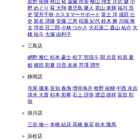
星野 祐輝
秋山 祐
遠藤 尚美
横山 翔太
芹沢 健
小
野 めぐり
荻 大翔
鹿児島 馨人
若山 来輝
福与 浩
史
望月千秋
カスタマーサポート
富士 洋
成田 公
史
新名 清隆
安藤 三恵
稲葉 紀代
鈴木 舞
川端 将
太
浮谷 荘二郎
小林 つかさ
大石達二
森山 祐介
大
橋 祐斗
大塚 由利子
三島店
網野 雅仁
杉本 豪士
松下 羽琉斗
関 志音
杉原 夏
姫
猪田 彩夏
日𠮷 未来
芹澤 潤平
静岡店
寺尾 優来
良知 春海
増井海月
牧野 祐輔
中西 永吉
清水 大貴
杉本 彩希
石上 諄弥
渡辺 徳祥
富田 彰
弥
掛川店
三谷 修一
本橋 結花
高橋 春花
鈴木 隆馬
浜松店