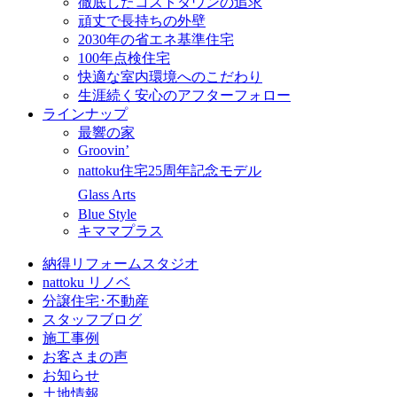
徹底したコストダウンの追求
頑丈で長持ちの外壁
2030年の省エネ基準住宅
100年点検住宅
快適な室内環境へのこだわり
生涯続く安心のアフターフォロー
ラインナップ
最響の家
Groovin’
nattoku住宅25周年記念モデル
Glass Arts
Blue Style
キママプラス
納得リフォームスタジオ
nattoku リノベ
分譲住宅･不動産
スタッフブログ
施工事例
お客さまの声
お知らせ
土地情報