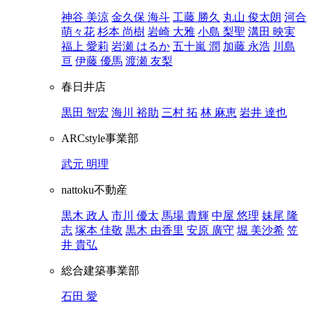
神谷 美涼
金久保 海斗
工藤 勝久
丸山 俊太朗
河合
萌々花
杉本 尚樹
岩崎 大雅
小島 梨聖
溝田 映実
福上 愛莉
岩瀬 はるか
五十嵐 潤
加藤 永浩
川島
亘
伊藤 優馬
渡瀬 友梨
春日井店
黒田 智宏
海川 裕助
三村 拓
林 麻恵
岩井 達也
ARCstyle事業部
武元 明理
nattoku不動産
黒木 政人
市川 優太
馬場 貴輝
中屋 悠理
妹尾 隆
志
塚本 佳敬
黒木 由香里
安原 廣守
堀 美沙希
笠
井 貴弘
総合建築事業部
石田 愛