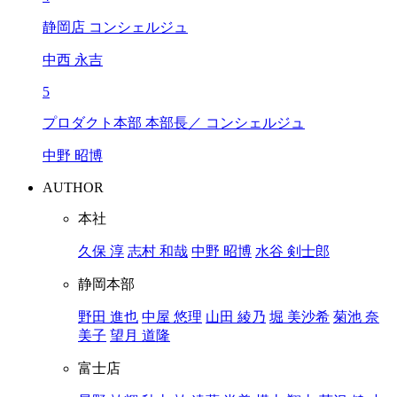
静岡店 コンシェルジュ
中西 永吉
5
プロダクト本部 本部長／ コンシェルジュ
中野 昭博
AUTHOR
本社
久保 淳
志村 和哉
中野 昭博
水谷 剣士郎
静岡本部
野田 進也
中屋 悠理
山田 綾乃
堀 美沙希
菊池 奈
美子
望月 道隆
富士店