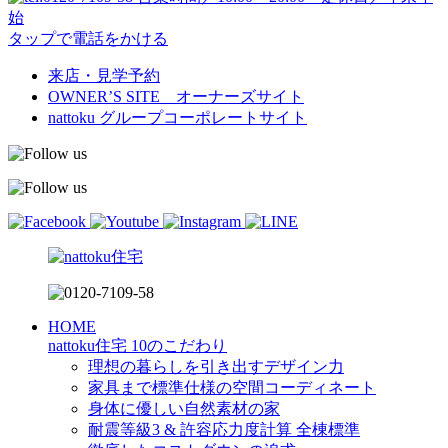
始
タップで電話をかける
来店・見学予約
OWNER’S SITE オーナーズサイト
nattoku
グループコーポレートサイト
HOME
nattoku住宅 10のこだわり
理想の暮らしを引き出すデザイン力
家具まで標準仕様の空間コーディネート
身体に優しい自然素材の家
耐震等級3 & 許容応力度計算 全棟標準