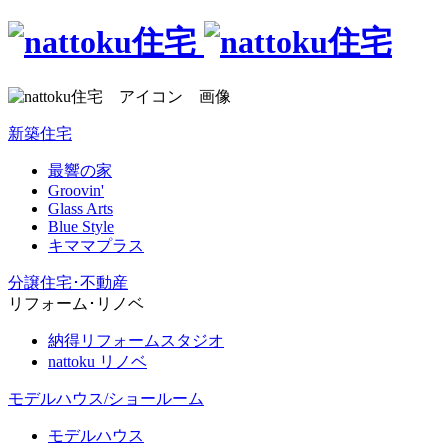
新築住宅
最響の家
Groovin'
Glass Arts
Blue Style
キママプラス
分譲住宅･不動産
リフォーム･リノベ
納得リフォームスタジオ
nattoku リノベ
モデルハウス/ショールーム
モデルハウス