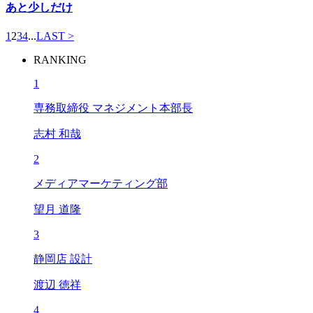
あと少しだけ
1
2
3
4
...
LAST >
RANKING
1
専務取締役 マネジメント本部長
志村 和哉
2
メディアマーケティング部
望月 道隆
3
静岡店 設計
渡辺 徳祥
4