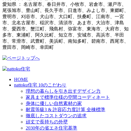
愛知県 ： 名古屋市、春日井市、小牧市、岩倉市、瀬戸市、
尾張旭市、豊山町、長久手市、日進市、みよし市、東郷町、
豊明市、刈谷市、犬山市、大口町、扶桑町、江南市、一宮
市、北名古屋市、稲沢市、清須市、あま市、大治市、津島
市、愛西市、蟹江町、飛島村、弥富市、東海市、大府市、知
多市、東浦町、阿久比町、知立市、安城市、高浜市、半田
市、常滑市、武豊町、美浜町、南知多町、碧南市、西尾市、
豊田市、岡崎市、幸田町
HOME
nattoku住宅 10のこだわり
理想の暮らしを引き出すデザイン力
家具まで標準仕様の空間コーディネート
身体に優しい自然素材の家
耐震等級3 & 許容応力度計算 全棟標準
徹底したコストダウンの追求
頑丈で長持ちの外壁
2030年の省エネ住宅基準