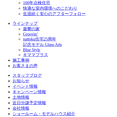
100年点検住宅
快適な室内環境へのこだわり
生涯続く安心のアフターフォロー
ラインナップ
最響の家
Groovin’
nattoku住宅25周年
記念モデル Glass Arts
Blue Style
キママプラス
施工事例
お客さまの声
スタッフブログ
お知らせ
イベント情報
キャンペーン情報
土地情報
近日分譲予定情報
会社情報
ショールーム・モデルハウス紹介