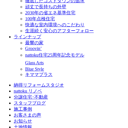
徹底したコストダウンの追求
頑丈で長持ちの外壁
2030年の省エネ基準住宅
100年点検住宅
快適な室内環境へのこだわり
生涯続く安心のアフターフォロー
ラインナップ
最響の家
Groovin’
nattoku住宅25周年記念モデル
Glass Arts
Blue Style
キママプラス
納得リフォームスタジオ
nattoku リノベ
分譲住宅･不動産
スタッフブログ
施工事例
お客さまの声
お知らせ
土地情報