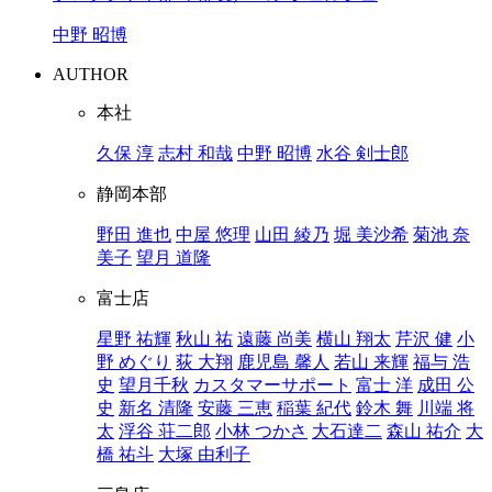
中野 昭博
AUTHOR
本社
久保 淳
志村 和哉
中野 昭博
水谷 剣士郎
静岡本部
野田 進也
中屋 悠理
山田 綾乃
堀 美沙希
菊池 奈
美子
望月 道隆
富士店
星野 祐輝
秋山 祐
遠藤 尚美
横山 翔太
芹沢 健
小
野 めぐり
荻 大翔
鹿児島 馨人
若山 来輝
福与 浩
史
望月千秋
カスタマーサポート
富士 洋
成田 公
史
新名 清隆
安藤 三恵
稲葉 紀代
鈴木 舞
川端 将
太
浮谷 荘二郎
小林 つかさ
大石達二
森山 祐介
大
橋 祐斗
大塚 由利子