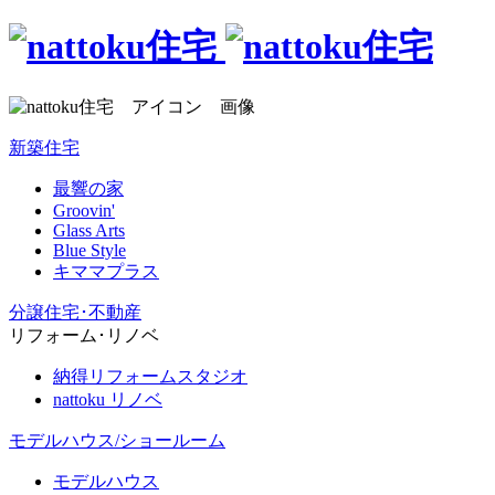
新築住宅
最響の家
Groovin'
Glass Arts
Blue Style
キママプラス
分譲住宅･不動産
リフォーム･リノベ
納得リフォームスタジオ
nattoku リノベ
モデルハウス/ショールーム
モデルハウス