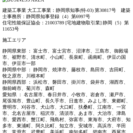
建築工事業 大工工事業：静岡県知事(特-03) 第30817号 建築
士事務所：静岡県知事登録（4）第6997号
住宅性能保証協会：21003789 [宅地建物取引業] 静岡（5）第
11653号
施工エリア
静岡県東部 ： 富士市、富士宮市、沼津市、三島市、御殿場
市、裾野市、清水町、小山町、長泉町、函南町、伊豆の国
市、伊豆市一部
静岡県中部 ： 静岡市、焼津市、藤枝市、島田市、吉田町、
牧之原市、川根本町
静岡県西部 ： 浜松市、磐田市、掛川市、袋井市、湖西市、
御前崎市、菊川市、森町
愛知県 ： 名古屋市、春日井市、小牧市、岩倉市、瀬戸市、
尾張旭市、豊山町、長久手市、日進市、みよし市、東郷町、
豊明市、刈谷市、犬山市、大口町、扶桑町、江南市、一宮
市、北名古屋市、稲沢市、清須市、あま市、大治市、津島
市、愛西市、蟹江町、飛島村、弥富市、東海市、大府市、知
多市、東浦町、阿久比町、知立市、安城市、高浜市、半田
市、常滑市、武豊町、美浜町、南知多町、碧南市、西尾市、