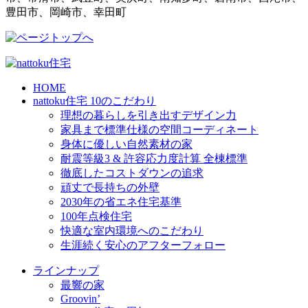
豊田市、岡崎市、幸田町
HOME
nattoku住宅 10のこだわり
理想の暮らしを引き出すデザイン力
家具まで標準仕様の空間コーディネート
身体に優しい自然素材の家
耐震等級3 & 許容応力度計算 全棟標準
徹底したコストダウンの追求
頑丈で長持ちの外壁
2030年の省エネ住宅基準
100年点検住宅
快適な室内環境へのこだわり
生涯続く安心のアフターフォロー
ラインナップ
最響の家
Groovin’