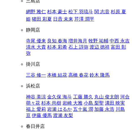
三島店
網野 雅仁
杉本 豪士
松下 羽琉斗
関 志音
杉原 夏
姫
猪田 彩夏
日𠮷 未来
芹澤 潤平
静岡店
寺尾 優来
良知 春海
増井海月
牧野 祐輔
中西 永吉
清水 大貴
杉本 彩希
石上 諄弥
渡辺 徳祥
富田 彰
弥
掛川店
三谷 修一
本橋 結花
高橋 春花
鈴木 隆馬
浜松店
神谷 美涼
金久保 海斗
工藤 勝久
丸山 俊太朗
河合
萌々花
杉本 尚樹
岩崎 大雅
小島 梨聖
溝田 映実
福上 愛莉
岩瀬 はるか
五十嵐 潤
加藤 永浩
川島
亘
伊藤 優馬
渡瀬 友梨
春日井店