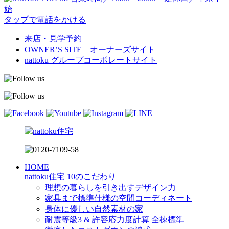
始
タップで電話をかける
来店・見学予約
OWNER’S SITE オーナーズサイト
nattoku
グループコーポレートサイト
HOME
nattoku住宅 10のこだわり
理想の暮らしを引き出すデザイン力
家具まで標準仕様の空間コーディネート
身体に優しい自然素材の家
耐震等級3 & 許容応力度計算 全棟標準