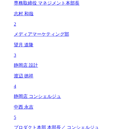
専務取締役 マネジメント本部長
志村 和哉
2
メディアマーケティング部
望月 道隆
3
静岡店 設計
渡辺 徳祥
4
静岡店 コンシェルジュ
中西 永吉
5
プロダクト本部 本部長／ コンシェルジュ