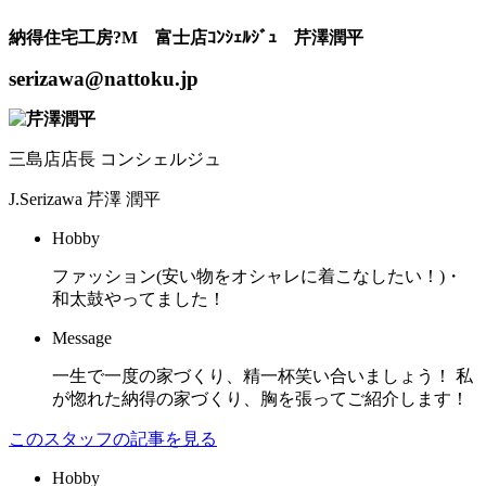
納得住宅工房?M 富士店ｺﾝｼｪﾙｼﾞｭ 芹澤潤平
serizawa@nattoku.jp
三島店店長 コンシェルジュ
J.Serizawa
芹澤 潤平
Hobby
ファッション(安い物をオシャレに着こなしたい！)・
和太鼓やってました！
Message
一生で一度の家づくり、精一杯笑い合いましょう！ 私
が惚れた納得の家づくり、胸を張ってご紹介します！
このスタッフの記事を見る
Hobby