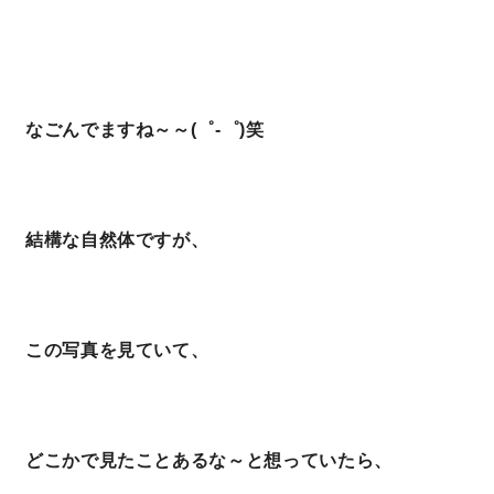
キママプラス
なごんでますね～～(゜-゜)笑
納得リフォームスタジオ
nattoku リノベ
分譲住宅･不動産
スタッフブログ
結構な自然体ですが、
施工事例
お客さまの声
お知らせ
土地情報
この写真を見ていて、
近日分譲予定情報
会社情報
どこかで見たことあるな～と想っていたら、
動画ギャラリー
採用情報