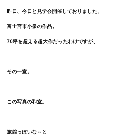
昨日、今日と見学会開催しておりました、
理想の暮らしを引き出すデザイン力
富士宮市小泉の作品。
家具まで標準仕様の空間コーディネート
70坪を超える超大作だったわけですが、
身体に優しい自然素材の家
耐震等級3 & 許容応力度計算 全棟標準
その一室。
徹底したコストダウンの追求
頑丈で長持ちの外壁
この写真の和室。
2030年の省エネ基準住宅
100年点検住宅
旅館っぽいな～と