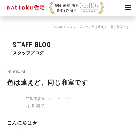
HOME
/
スタッフブログ
/
色は違えど、同じ和室です
イベント
キャンペーン
見学会
情報
STAFF BLOG
ショールーム
スタッフブログ
資料請求
モデルハウス
2016.04.24
スタッフブログ
色は違えど、同じ和室です
三島店店長 コンシェルジュ
芹澤 潤平
こんにちは★