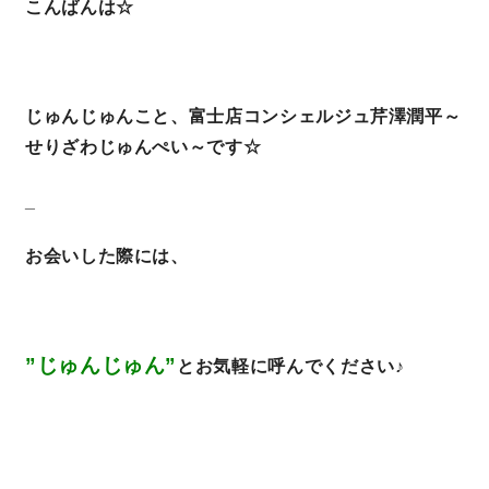
こんばんは☆
営業時間／10:00～20:00 定休日／年末年始
タップで電話をかける
じゅんじゅんこと、富士店コンシェルジュ芹澤潤平～
せりざわじゅんぺい～です☆
来店・見学予約
_
お会いした際には、
OWNER’S SITE オーナーズサイト
nattoku
グループコーポレートサイト
”じゅんじゅん”
とお気軽に呼んでください♪
nattoku住宅 10のこだわり