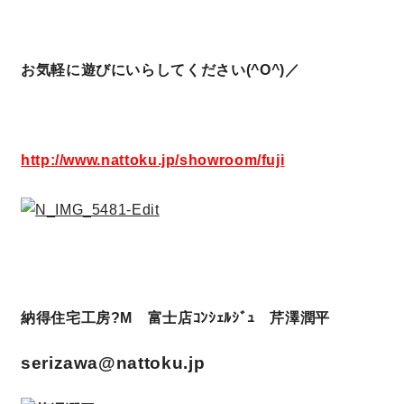
お気軽に遊びにいらしてください(^O^)／
http://www.nattoku.jp/showroom/fuji
納得住宅工房?M 富士店ｺﾝｼｪﾙｼﾞｭ 芹澤潤平
serizawa@nattoku.jp