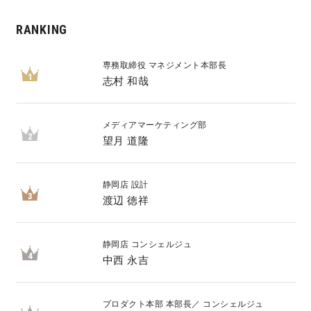
RANKING
専務取締役 マネジメント本部長
1
志村 和哉
メディアマーケティング部
2
望月 道隆
静岡店 設計
3
渡辺 徳祥
静岡店 コンシェルジュ
4
中西 永吉
プロダクト本部 本部長／ コンシェルジュ