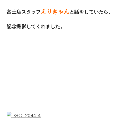
快適な室内環境へのこだわり
えりきゃん
富士店スタッフ
と話をしていたら、
生涯続く安心のアフターフォロー
記念撮影してくれました。
ラインナップ
最響の家
Groovin’
nattoku住宅25周年記念モデル
Glass Arts
Blue Style