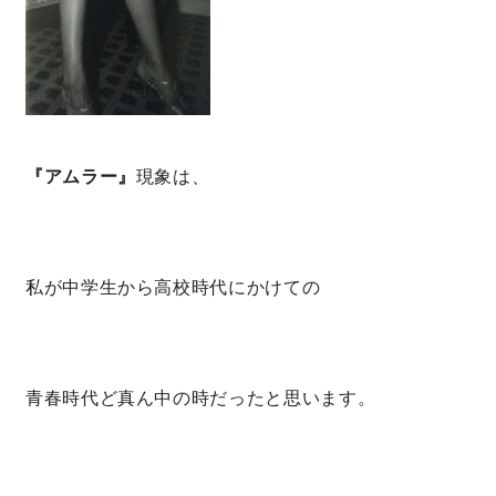
快適な室内環境へのこだわり
生涯続く安心のアフターフォロー
『アムラー』
現象は、
ラインナップ
最響の家
私が中学生から高校時代にかけての
Groovin’
nattoku住宅25周年記念モデル
青春時代ど真ん中の時だったと思います。
Glass Arts
Blue Style