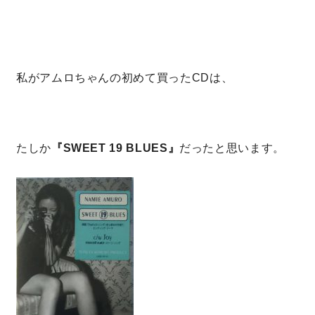
理想の暮らしを引き出すデザイン力
家具まで標準仕様の空間コーディネート
私がアムロちゃんの初めて買ったCDは、
身体に優しい自然素材の家
たしか
『SWEET 19 BLUES』
だったと思います。
耐震等級3 & 許容応力度計算 全棟標準
徹底したコストダウンの追求
頑丈で長持ちの外壁
2030年の省エネ基準住宅
100年点検住宅