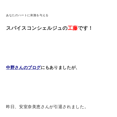
あなたのハートに刺激を与える
営業時間／10:00～20:00 定休日／年末年始
タップで電話をかける
スパイスコンシェルジュの
工藤
です！
来店・見学予約
OWNER’S SITE オーナーズサイト
中野さんのブログ
にもありましたが、
nattoku
グループコーポレートサイト
昨日、安室奈美恵さんが引退されました。
nattoku住宅 10のこだわり