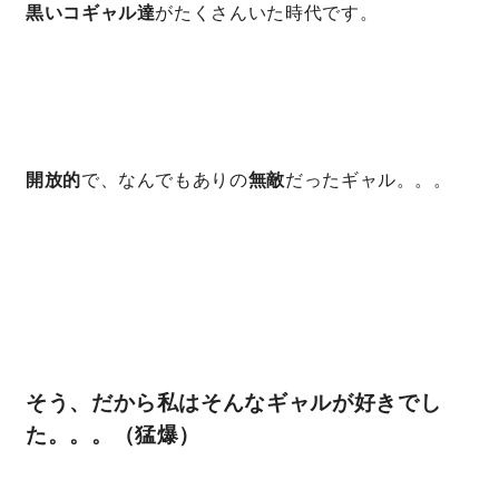
黒いコギャル達
がたくさんいた時代です。
キママプラス
納得リフォームスタジオ
nattoku リノベ
開放的
で、なんでもありの
無敵
だったギャル。。。
分譲住宅･不動産
スタッフブログ
施工事例
お客さまの声
お知らせ
土地情報
そう、だから私はそんなギャルが好きでし
近日分譲予定情報
会社情報
た。。。（猛爆）
動画ギャラリー
採用情報