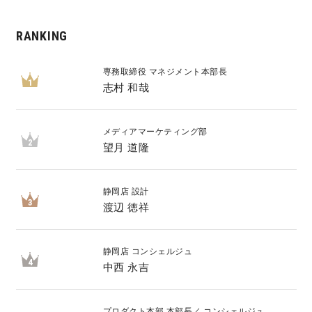
RANKING
専務取締役 マネジメント本部長
1
志村 和哉
メディアマーケティング部
2
望月 道隆
静岡店 設計
3
渡辺 徳祥
静岡店 コンシェルジュ
4
中西 永吉
プロダクト本部 本部長／ コンシェルジュ