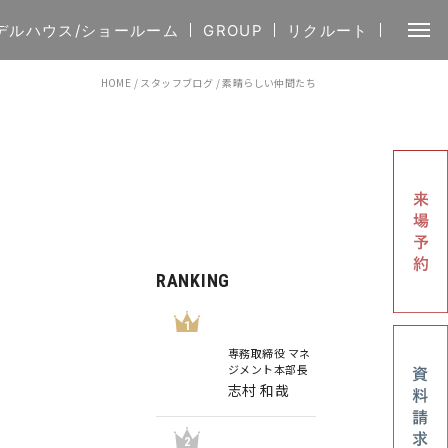
デルハウス/ショールーム
GROUP
リクルート
HOME
/
スタッフブログ
/
素晴らしい仲間たち
RANKING
1
専務取締役 マネ
ジメント本部長
志村 和哉
2