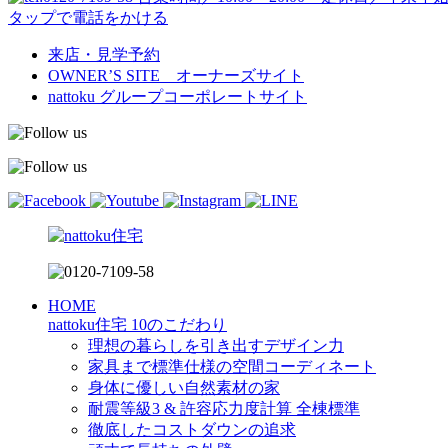
タップで電話をかける
来店・見学予約
OWNER’S SITE オーナーズサイト
nattoku
グループコーポレートサイト
HOME
nattoku住宅 10のこだわり
理想の暮らしを引き出すデザイン力
家具まで標準仕様の空間コーディネート
身体に優しい自然素材の家
耐震等級3 & 許容応力度計算 全棟標準
徹底したコストダウンの追求