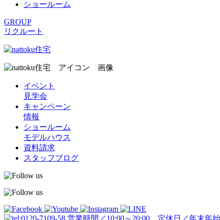
ショールーム
GROUP
リクルート
イベント
見学会
キャンペーン
情報
ショールーム
モデルハウス
資料請求
スタッフブログ
営業時間／10:00～20:00 定休日／年末年