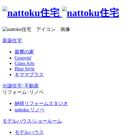
新築住宅
最響の家
Groovin'
Glass Arts
Blue Style
キママプラス
分譲住宅･不動産
リフォーム･リノベ
納得リフォームスタジオ
nattoku リノベ
モデルハウス/ショールーム
モデルハウス