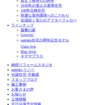
頑丈で長持ちの外壁
2030年の省エネ基準住宅
100年点検住宅
快適な室内環境へのこだわり
生涯続く安心のアフターフォロー
ラインナップ
最響の家
Groovin’
nattoku住宅25周年記念モデル
Glass Arts
Blue Style
キママプラス
納得リフォームスタジオ
nattoku リノベ
分譲住宅･不動産
スタッフブログ
施工事例
お客さまの声
お知らせ
土地情報
近日分譲予定情報